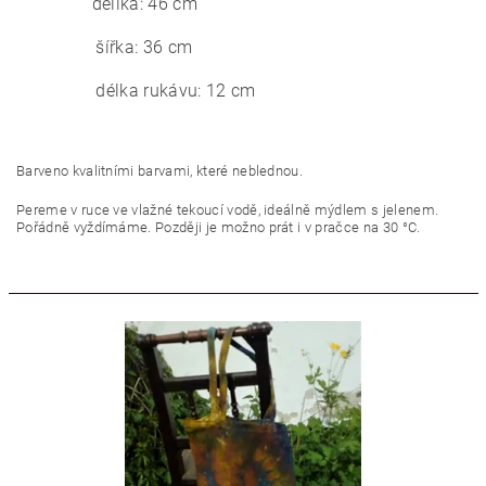
déllka: 46 cm
šířka: 36 cm
délka rukávu: 12 cm
Barveno kvalitními barvami, které neblednou.
Pereme v ruce ve vlažné tekoucí vodě, ideálně mýdlem s jelenem.
Pořádně vyždímáme. Později je možno prát i v pračce na 30 °C.