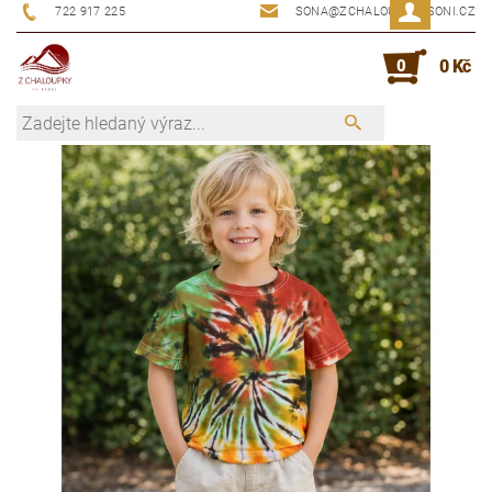
722 917 225
SONA@ZCHALOUPKYUSONI.CZ
0
0 Kč