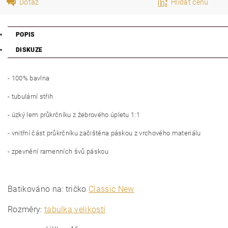
Dotaz
Hlídat cenu
POPIS
DISKUZE
- 100% bavlna
- tubulární střih
- úzký lem průkrčníku z žebrového úpletu 1:1
- vnitřní část průkrčníku začištěna páskou z vrchového materiálu
- zpevnění ramenních švů páskou
Batikováno na: tričko
Classic New
Rozměry:
tabulka velikostí