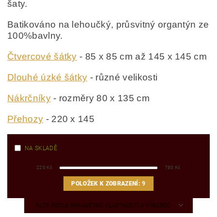
šaty.
Batikováno na lehoučký, průsvitný organtýn ze
100%bavlny.
Čtvercové šátky
- 85 x 85 cm až 145 x 145 cm
Dlouhé úzké šátky
- různé velikosti
Nákrčníky
- rozměry 80 x 135 cm
Přehozy
- 220 x 145
NA SKLADĚ
220
Kč
780
Kč
POLOŽEK K ZOBRAZENÍ:
9
FILTR PODLE PARAMETRŮ, VLASTNOSTÍ A VÝROBCŮ