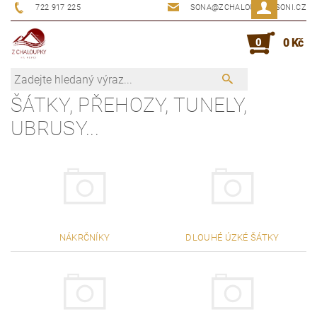
722 917 225
SONA@ZCHALOUPKYUSONI.CZ
0
0 Kč
ŠÁTKY, PŘEHOZY, TUNELY,
UBRUSY...
NÁKRČNÍKY
DLOUHÉ ÚZKÉ ŠÁTKY