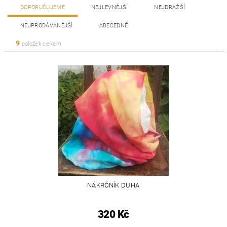
DOPORUČUJEME
NEJLEVNĚJŠÍ
NEJDRAŽŠÍ
NEJPRODÁVANĚJŠÍ
ABECEDNĚ
9
položek celkem
NÁKRČNÍK DUHA
320 Kč