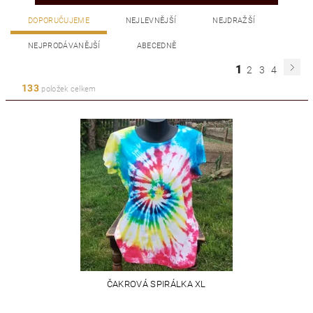
DOPORUČUJEME
NEJLEVNĚJŠÍ
NEJDRAŽŠÍ
NEJPRODÁVANĚJŠÍ
ABECEDNĚ
1
2
3
4
133
položek celkem
ČAKROVÁ SPIRÁLKA XL