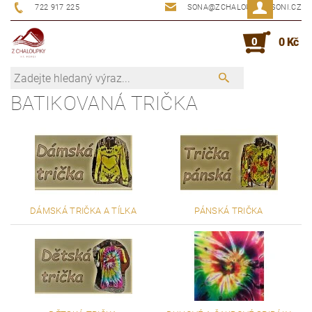
722 917 225
SONA@ZCHALOUPKYUSONI.CZ
0
0 Kč
BATIKOVANÁ TRIČKA
DÁMSKÁ TRIČKA A TÍLKA
PÁNSKÁ TRIČKA