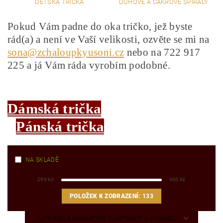
DĚTSKÁ TRIČKA
DUHOVÉ A ČAKROVÉ SPIRÁLY
Pokud Vám padne do oka tričko, jež byste
rád(a) a není ve Vaší velikosti, ozvěte se mi na
sona@zchaloupkyusoni.cz
nebo na 722 917
225 a já Vám ráda vyrobím podobné.
Dámská trička
Pánská trička
NA SKLADĚ
290
Kč
900
Kč
POLOŽEK K ZOBRAZENÍ:
133
FILTR PODLE PARAMETRŮ, VLASTNOSTÍ A VÝROBCŮ