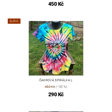
450 Kč
SLEVA
ČAKROVÁ SPIRÁLKA L
450 Kč
(–35 %)
290 Kč