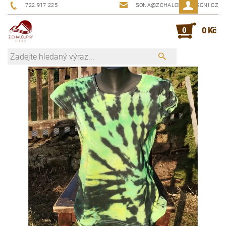
722 917 225
SONA@ZCHALOUPKYUSONI.CZ
0
0 Kč