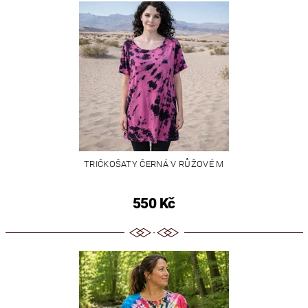
TRIČKOŠATY ČERNÁ V RŮŽOVÉ M
550 Kč