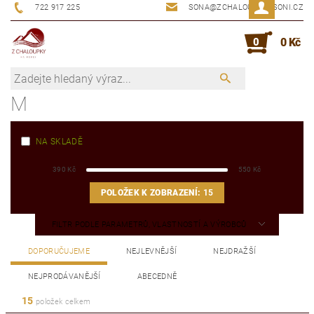
722 917 225
SONA@ZCHALOUPKYUSONI.CZ
0
0 Kč
M
NA SKLADĚ
390
Kč
550
Kč
POLOŽEK K ZOBRAZENÍ:
15
FILTR PODLE PARAMETRŮ, VLASTNOSTÍ A VÝROBCŮ
DOPORUČUJEME
NEJLEVNĚJŠÍ
NEJDRAŽŠÍ
NEJPRODÁVANĚJŠÍ
ABECEDNĚ
15
položek celkem