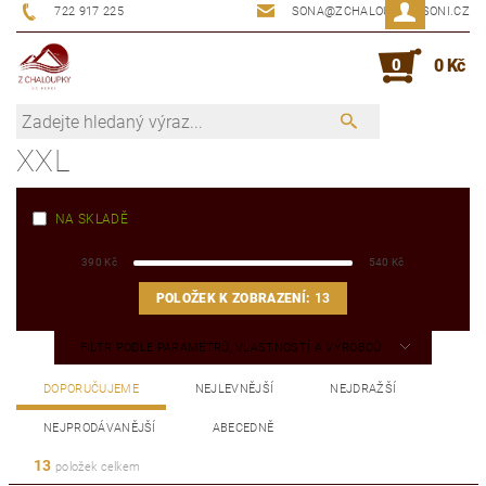
722 917 225
SONA@ZCHALOUPKYUSONI.CZ
0
0 Kč
XXL
NA SKLADĚ
390
Kč
540
Kč
POLOŽEK K ZOBRAZENÍ:
13
FILTR PODLE PARAMETRŮ, VLASTNOSTÍ A VÝROBCŮ
DOPORUČUJEME
NEJLEVNĚJŠÍ
NEJDRAŽŠÍ
NEJPRODÁVANĚJŠÍ
ABECEDNĚ
13
položek celkem