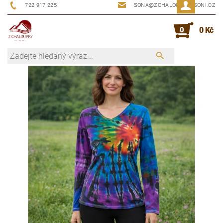
722 917 225
SONA@ZCHALOUPKYUSONI.CZ
0
0 Kč