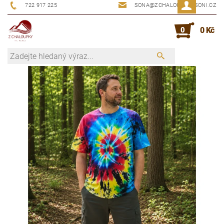
722 917 225
SONA@ZCHALOUPKYUSONI.CZ
0
0 Kč