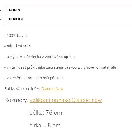
POPIS
DISKUZE
- 100% bavlna
- tubulární střih
- úzký lem průkrčníku z žebrového úpletu
- vnitřní část průkrčníku začištěna páskou z vrchového materiálu
- zpevnění ramenních švů páskou
Batikováno na: tričko
Classic New
Rozměry:
velikosti pánské Classic new
délka: 76 cm
šířka: 58 cm