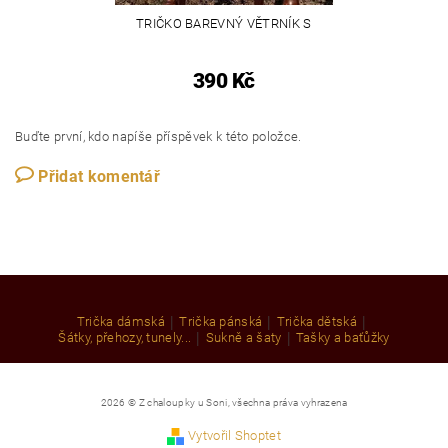
TRIČKO BAREVNÝ VĚTRNÍK S
390 Kč
Buďte první, kdo napíše příspěvek k této položce.
Přidat komentář
|
|
|
Trička dámská
Trička pánská
Trička dětská
|
|
Šátky, přehozy, tunely...
Sukně a šaty
Tašky a baťůžky
2026 © Z chaloupky u Soni, všechna práva vyhrazena
Vytvořil Shoptet