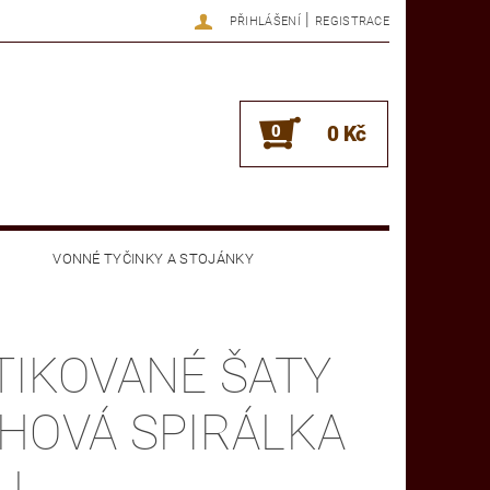
|
PŘIHLÁŠENÍ
REGISTRACE
0
0 Kč
VONNÉ TYČINKY A STOJÁNKY
OBCHODNÍ PODMÍNKY
KONTAKTY
TIKOVANÉ ŠATY
HOVÁ SPIRÁLKA