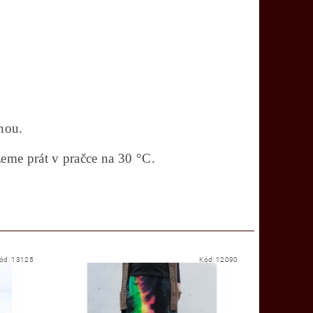
nou.
eme prát v pračce na 30 °C.
ód:
13125
Kód:
12090