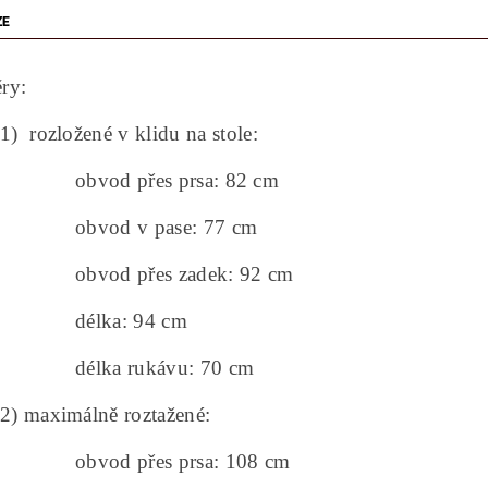
ZE
ry:
zložené v klidu na stole:
d přes prsa: 82 cm
od v pase: 77 cm
d přes zadek: 92 cm
ka: 94 cm
ka rukávu: 70 cm
ximálně roztažené:
d přes prsa: 108 cm