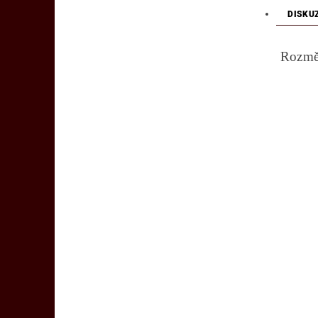
DISKU
Rozmě
1) ro
obvo
obv
obvo
dél
dél
2) ma
obvo