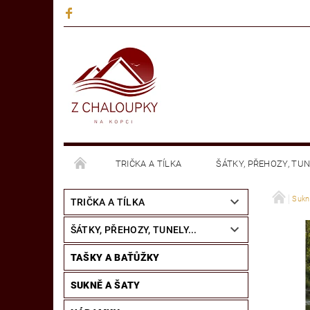
TRIČKA A TÍLKA
ŠÁTKY, PŘEHOZY, TUNE
MANDALY - NÁLEPKY NA SKLO
KNIHY
Sukn
TRIČKA A TÍLKA
ŠÁTKY, PŘEHOZY, TUNELY...
TAŠKY A BAŤŮŽKY
SUKNĚ A ŠATY