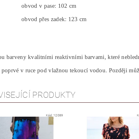
od v pase: 102 cm
d přes zadek: 123 cm
ou barveny kvalitními reaktivními barvami, které nebled
 poprvé v ruce pod vlažnou tekoucí vodou. Později můž
VISEJÍCÍ PRODUKTY
Kód:
12089
K