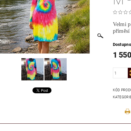
M -
Velmi p
příměsí
Dostupno
1 550
KÓD PROD
KATEGORI