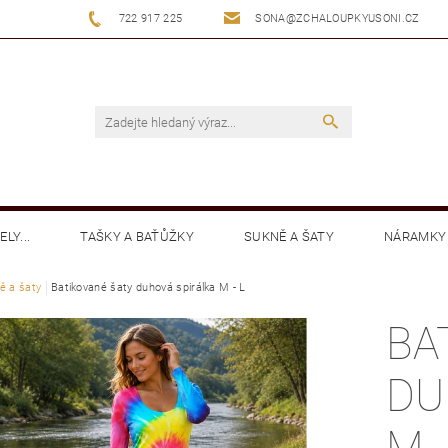
722 917 225
SONA@ZCHALOUPKYUSONI.CZ
LY...
TAŠKY A BAŤŮŽKY
SUKNĚ A ŠATY
NÁRAMKY
ě a šaty
MIKINY
Batikované šaty duhová spirálka M - L
KALHOTY
KLOBOUČKY BATIKA
BOTY
BA
DU