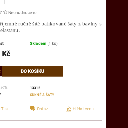
 L
Neohodnoceno
říjemné ručně šité batikované šaty z bavlny s
 elastanu.
st
Skladem
(1 ks)
 Kč
UKTU
13312
E
SUKNĚ A ŠATY
Tisk
Dotaz
Hlídat cenu