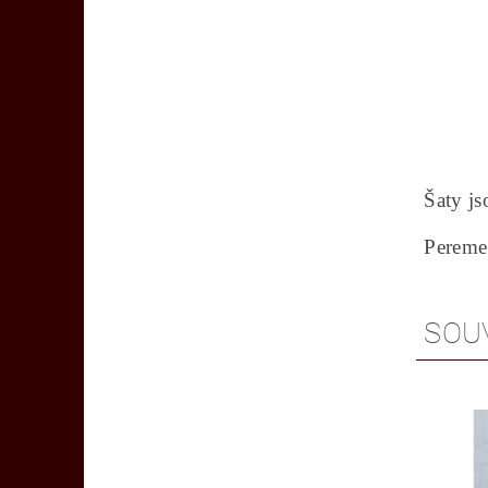
obv
obvo
Šaty js
Pereme
SOU