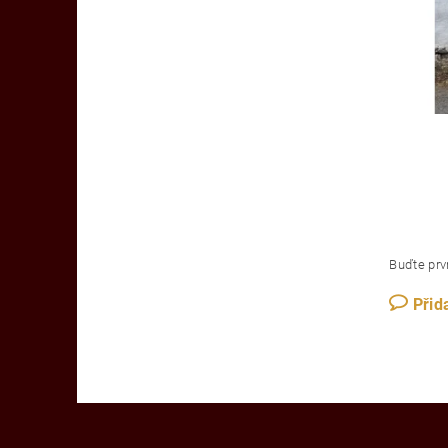
Buďte prvn
Přid