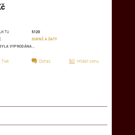
Kč
UKTU
5120
E
SUKNĚ A ŠATY
BYLA VYPRODÁNA...
Tisk
Dotaz
Hlídat cenu