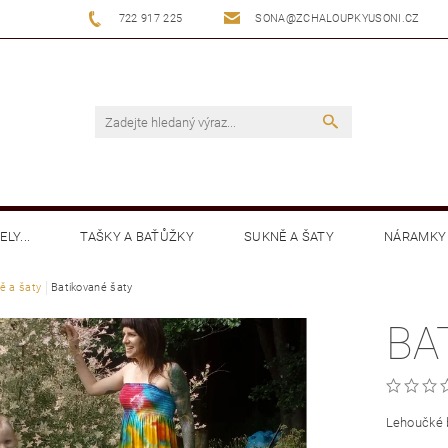
722 917 225
SONA@ZCHALOUPKYUSONI.CZ
LY...
TAŠKY A BAŤŮŽKY
SUKNĚ A ŠATY
NÁRAMKY
ě a šaty
MIKINY
Batikované šaty
KALHOTY
KLOBOUČKY BATIKA
BOTY
BA
Lehoučké 