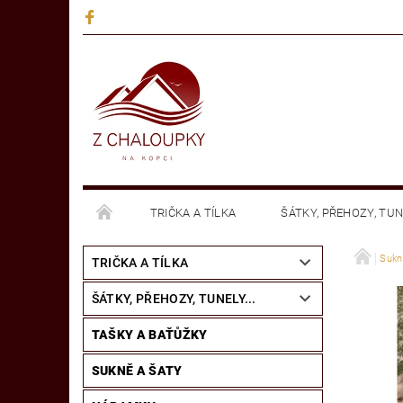
TRIČKA A TÍLKA
ŠÁTKY, PŘEHOZY, TUNE
MANDALY - NÁLEPKY NA SKLO
KNIHY
Sukn
TRIČKA A TÍLKA
ŠÁTKY, PŘEHOZY, TUNELY...
TAŠKY A BAŤŮŽKY
SUKNĚ A ŠATY