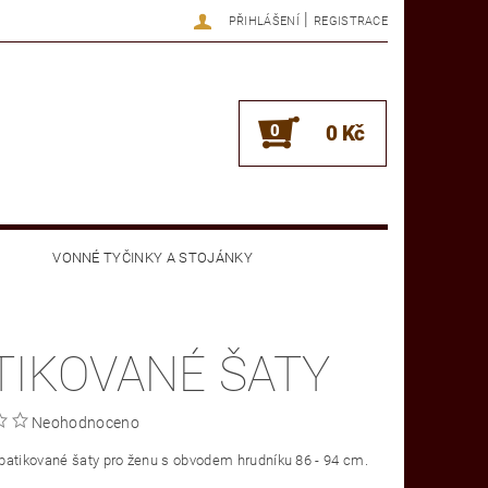
|
PŘIHLÁŠENÍ
REGISTRACE
0
0 Kč
VONNÉ TYČINKY A STOJÁNKY
OBCHODNÍ PODMÍNKY
KONTAKTY
TIKOVANÉ ŠATY
Neohodnoceno
batikované šaty pro ženu s obvodem hrudníku 86 - 94 cm.