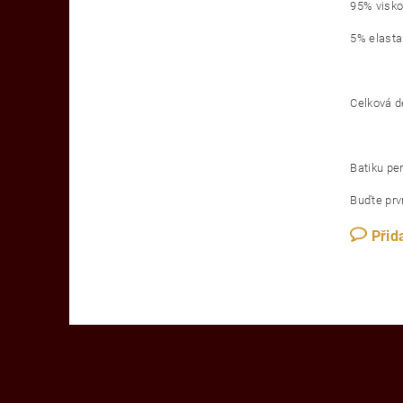
95% visk
5% elast
Celková d
Batiku pe
Buďte prvn
Přid