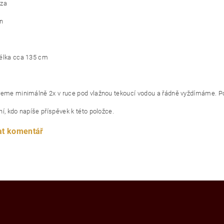
oza
an
élka cca 135 cm
reme minimálně 2x v ruce pod vlažnou tekoucí vodou a řádně vyždímáme. Po
í, kdo napíše příspěvek k této položce.
at komentář