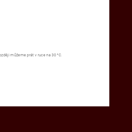
zději můžeme prát v ruce na 30 °C.