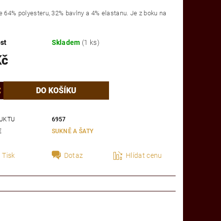
e 64% polyesteru, 32% bavlny a 4% elastanu. Je z boku na
st
Skladem
(1 ks)
Kč
UKTU
6957
E
SUKNĚ A ŠATY
Tisk
Dotaz
Hlídat cenu