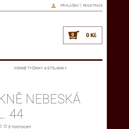
|
PŘIHLÁŠENÍ
REGISTRACE
0
0 Kč
VONNÉ TYČINKY A STOJÁNKY
OBCHODNÍ PODMÍNKY
KONTAKTY
KNĚ NEBESKÁ
. 44
6 hodnocení