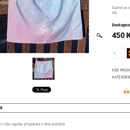
Sukně je z
zip.
Dostupno
450 
KÓD PROD
KATEGORI
ZE
í, kdo napíše příspěvek k této položce.