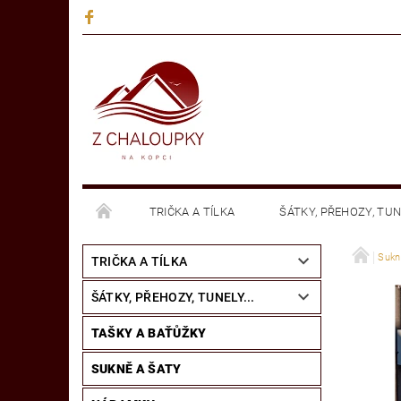
TRIČKA A TÍLKA
ŠÁTKY, PŘEHOZY, TUNE
MANDALY - NÁLEPKY NA SKLO
KNIHY
Sukn
TRIČKA A TÍLKA
ŠÁTKY, PŘEHOZY, TUNELY...
TAŠKY A BAŤŮŽKY
SUKNĚ A ŠATY