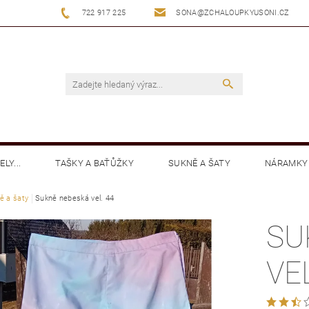
722 917 225
SONA@ZCHALOUPKYUSONI.CZ
LY...
TAŠKY A BAŤŮŽKY
SUKNĚ A ŠATY
NÁRAMKY
ě a šaty
MIKINY
Sukně nebeská vel. 44
KALHOTY
KLOBOUČKY BATIKA
BOTY
SU
VEL