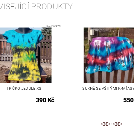
VISEJÍCÍ PRODUKTY
Kód:
6970
TRIČKO JEDULE XS
SUKNĚ SE VŠITÝMI KRAŤAS
390 Kč
550