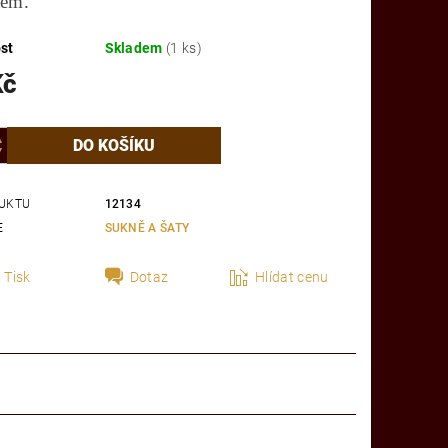
tem.
st
Skladem
(1 ks)
Kč
UKTU
12134
E
SUKNĚ A ŠATY
Tisk
Dotaz
Hlídat cenu