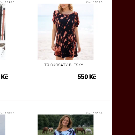
ód:
11940
Kód:
13125
TRIČKOŠATY BLESKY L
 Kč
550 Kč
ód:
13136
Kód:
13154