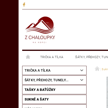
TRIČKA A TÍLKA
ŠÁTKY, PŘEHOZY, TUNE
MANDALY - NÁLEPKY NA SKLO
KNIHY
Sukn
TRIČKA A TÍLKA
ŠÁTKY, PŘEHOZY, TUNELY...
TAŠKY A BAŤŮŽKY
SUKNĚ A ŠATY