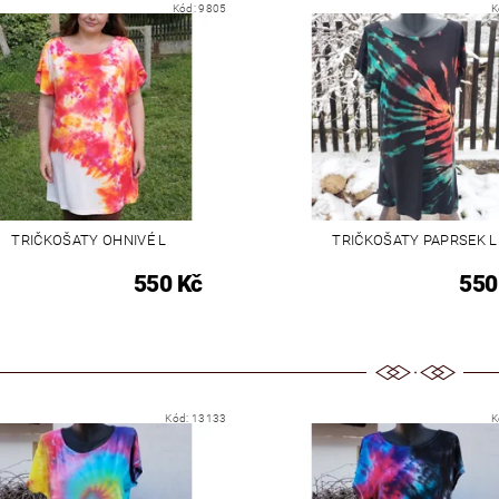
Kód:
9805
K
TRIČKOŠATY OHNIVÉ L
TRIČKOŠATY PAPRSEK L
550 Kč
550
Kód:
13133
K