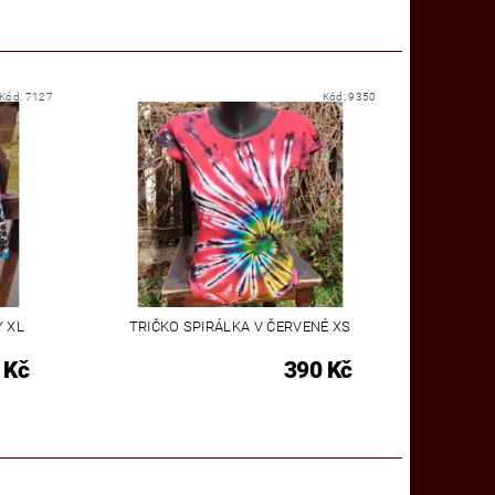
Kód:
7127
Kód:
9350
Y XL
TRIČKO SPIRÁLKA V ČERVENÉ XS
 Kč
390 Kč