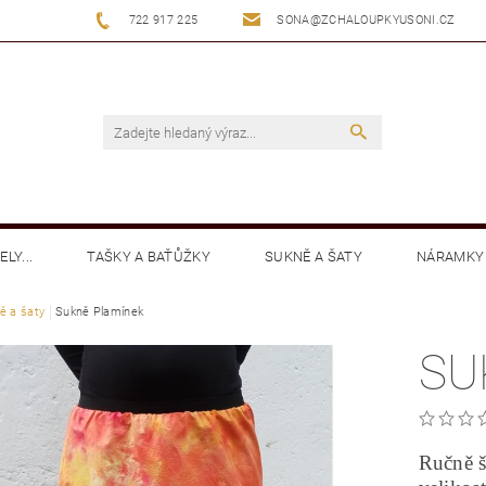
722 917 225
SONA@ZCHALOUPKYUSONI.CZ
LY...
TAŠKY A BAŤŮŽKY
SUKNĚ A ŠATY
NÁRAMKY
ě a šaty
MIKINY
Sukně Plamínek
KALHOTY
KLOBOUČKY BATIKA
BOTY
SU
Ručně š