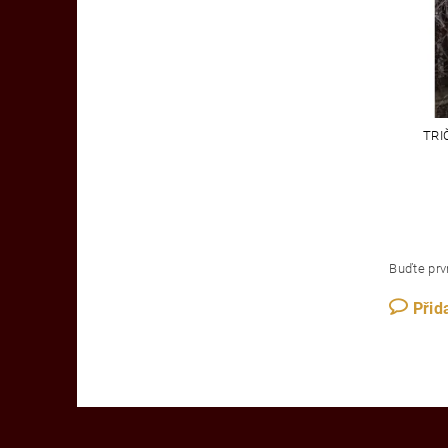
TRI
Buďte prvn
Přid