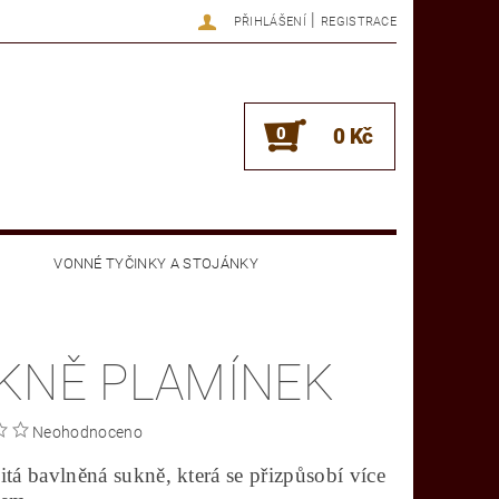
|
PŘIHLÁŠENÍ
REGISTRACE
0
0 Kč
VONNÉ TYČINKY A STOJÁNKY
OBCHODNÍ PODMÍNKY
KONTAKTY
KNĚ PLAMÍNEK
Neohodnoceno
itá bavlněná sukně, která se přizpůsobí více