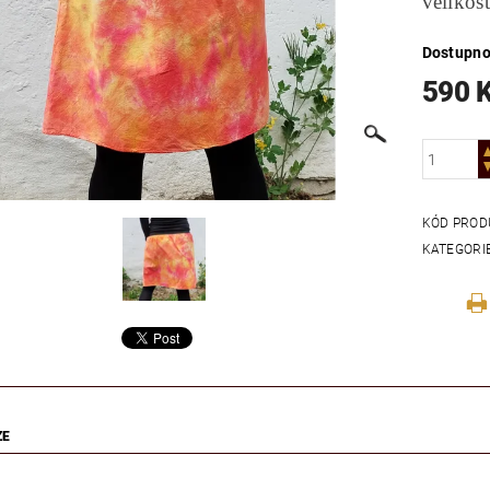
velikos
Dostupno
590 
KÓD PROD
KATEGORI
ZE