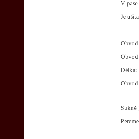
V pase 
Je ušit
Obvod 
Obvod 
Délka:
Obvod 
Sukně j
Pereme