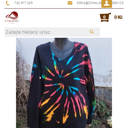
722 917 225
SONA@ZCHALOUPKYUSONI.CZ
0
0 Kč